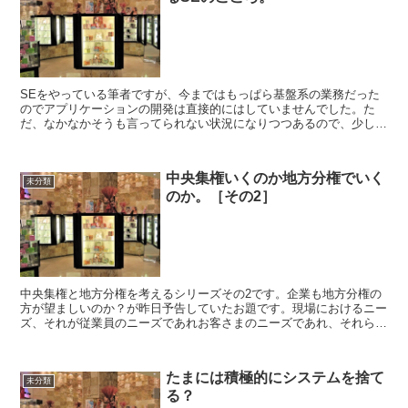
SEをやっている筆者ですが、今まではもっぱら基盤系の業務だった
のでアプリケーションの開発は直接的にはしていませんでした。た
だ、なかなかそうも言ってられない状況になりつつあるので、少しま
じめにソフトウェア開発について学ぼうかという今日この頃。...
中央集権いくのか地方分権でいく
未分類
のか。［その2］
中央集権と地方分権を考えるシリーズその2です。企業も地方分権の
方が望ましいのか？が昨日予告していたお題です。現場におけるニー
ズ、それが従業員のニーズであれお客さまのニーズであれ、それらは
現場ごとに違うでしょう。業種に限らず地域性を考えて施策...
たまには積極的にシステムを捨て
未分類
る？