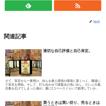
tech
関連記事
適切な自己評価と自己肯定。
未分類
さて、宣言から一夜明け。自らを衆人環視の環境に置くべく、職場に
て宣言を周知。そして、打ち合わせで課題点の洗い出し。だいぶ大風
呂敷を広げてしまった感が。週に1コペースぐらいで処理していかな
いと間に合わない。しかし、一見無理に見える目標でも掲げ...
買うときは買い切り、売るときは
未分類