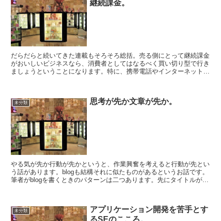
継続課金。
だらだらと続いてきた連載もそろそろ総括。売る側にとって継続課金
がおいしいビジネスなら、消費者としてはなるべく買い切り型で行き
ましょうということになります。特に、携帯電話やインターネット、
保険、車、家、あるいはローンなど定期的に支出が発生し、...
思考が先か文章が先か。
未分類
やる気が先か行動が先かというと、作業興奮を考えると行動が先とい
う話があります。blogも結構それに似たものがあるというお話です。
筆者がblogを書くときのパターンは二つあります。先にタイトルが埋
まる場合と本文から先に埋めていく場合です。前者...
アプリケーション開発を苦手とす
未分類
るSEのこころ。