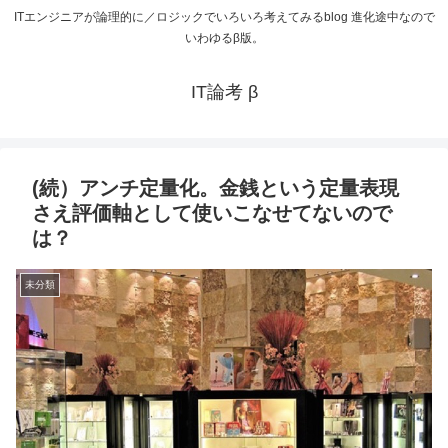
ITエンジニアが論理的に／ロジックでいろいろ考えてみるblog 進化途中なので
いわゆるβ版。
IT論考 β
(続）アンチ定量化。金銭という定量表現
さえ評価軸として使いこなせてないので
は？
未分類