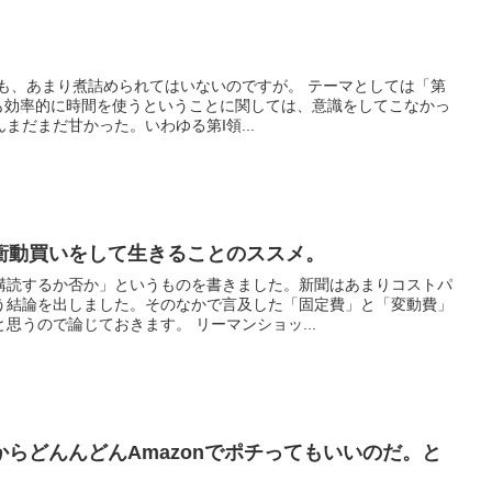
まり煮詰められてはいないのですが。 テーマとしては「第
でも効率的に時間を使うということに関しては、意識をしてこなかっ
まだまだ甘かった。いわゆる第I領...
衝動買いをして生きることのススメ。
購読するか否か」というものを書きました。新聞はあまりコストパ
う結論を出しました。そのなかで言及した「固定費」と「変動費」
思うので論じておきます。 リーマンショッ...
らどんんどんAmazonでポチってもいいのだ。と