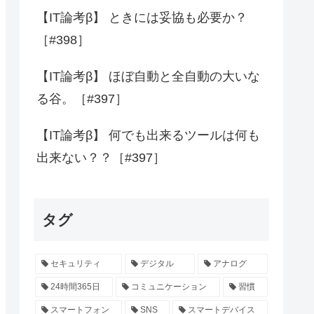
【IT論考β】 ときには妥協も必要か？
［#398］
【IT論考β】 ほぼ自動と全自動の大いな
る谷。［#397］
【IT論考β】 何でも出来るツールは何も
出来ない？？［#397］
タグ
セキュリティ
デジタル
アナログ
24時間365日
コミュニケーション
習慣
スマートフォン
SNS
スマートデバイス