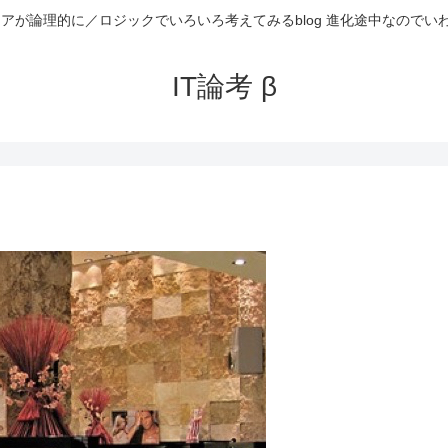
ニアが論理的に／ロジックでいろいろ考えてみるblog 進化途中なのでい
IT論考 β