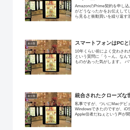
AmazonのPrime契約を
がどうなったかをお伝えして
ら見ると衝動買いを繰り返す浪
スマートフォンはPC
未分類
10年くらい前によく交わさ
という質問に「う～ん。なん
ものがあった気がします。 パ
統合されたクローズな
未分類
私事ですが、ついにMacデビュ
Windowsできたのですが、
Apple信者だねぇという声が聞