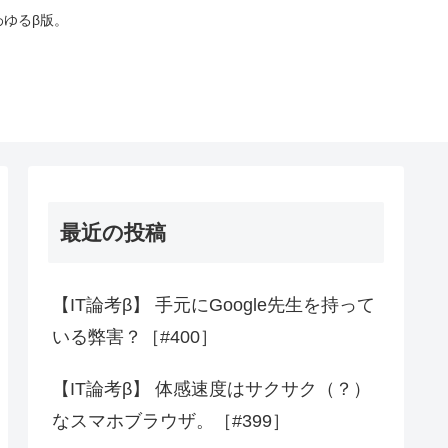
わゆるβ版。
最近の投稿
【IT論考β】 手元にGoogle先生を持って
いる弊害？［#400］
【IT論考β】 体感速度はサクサク（？）
なスマホブラウザ。［#399］