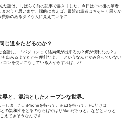
申し込んだ話は、しばらく前の記事で書きました。今日はその後の筆者
しまおうと思います。端的に言えば、最近の筆者はおそらく周りか
費癖のあるダメな人に見えているこ...
と同じ道をたどるのか？
れた会話に、「パソコンって結局何が出来るの？何が便利なの？」
でも出来るよ？だから便利だよ。」というなんとかみ合っていない
ソコンを使いこなしている人からすれば、パ...
世界と、混沌としたオープンな世界。
ーしました。iPhoneを持って、iPadを持って、PCだけは
iOSとの親和性をとるのならばやはりMacだろうと。などというと、
こえてきそうなんです...