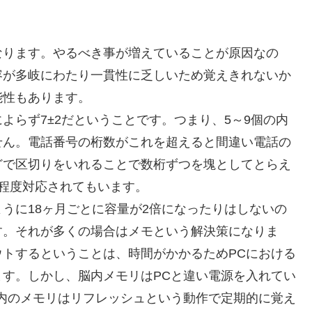
なります。やるべき事が増えていることが原因なの
容が多岐にわたり一貫性に乏しいため覚えきれないか
能性もあります。
よらず7±2だということです。つまり、5～9個の内
せん。電話番号の桁数がこれを超えると間違い電話の
どで区切りをいれることで数桁ずつを塊としてとらえ
程度対応されてもいます。
うに18ヶ月ごとに容量が2倍になったりはしないの
す。それが多くの場合はメモという解決策になりま
トするということは、時間がかかるためPCにおける
す。しかし、脳内メモリはPCと違い電源を入れてい
内のメモリはリフレッシュという動作で定期的に覚え