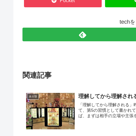
Pocket
tec
関連記事
理解してから理解され
未分類
「理解してから理解される」昨
て、第5の習慣として書かれ
ば、まずは相手の立場や主張を