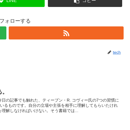
LINE
コピー
hをフォローする
tech
る。
日の記事でも触れた、ティーブン・R. コヴィー氏の7つの習慣に
ているものです。自分の立場や主張を相手に理解してもらいたけれ
理解しなければいけない。そう書籍では...