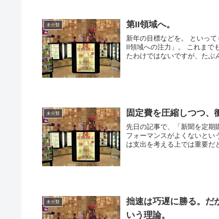
第II領域へ。
未分類
新年の目標などを。 といっても、あ
II領域への注力」。 これま
たわけではないですが、たぶん
固定費を圧縮しつつ、
未分類
先日の記事で、「新聞を定期
フォーマンスがよくないとい
は支出を考える上では重要だと
拙速は巧遅に勝る。だか
未分類
いう理論。