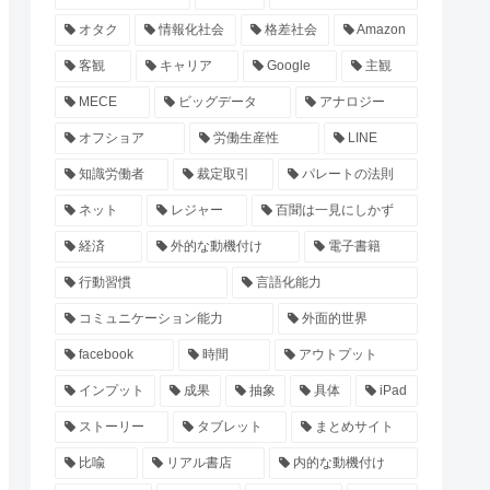
オタク
情報化社会
格差社会
Amazon
客観
キャリア
Google
主観
MECE
ビッグデータ
アナロジー
オフショア
労働生産性
LINE
知識労働者
裁定取引
パレートの法則
ネット
レジャー
百聞は一見にしかず
経済
外的な動機付け
電子書籍
行動習慣
言語化能力
コミュニケーション能力
外面的世界
facebook
時間
アウトプット
インプット
成果
抽象
具体
iPad
ストーリー
タブレット
まとめサイト
比喩
リアル書店
内的な動機付け