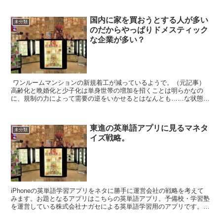
国内に家を買おうとする人が多い
未分類
のだからやっぱりドメスティック
な企業が多い？
ワンルームマンションの新規着工が減っているようで。（元記事）
高齢化と晩婚化と少子化は単身世帯の増加を招くことは明らかなの
に、規制の力によって需要の逆をいかせるとはなんとも……な状態で
す。地方分権化がすすむと、自治体への権限移譲が進むはずで...
東進の英単語アプリに見るマネタ
未分類
イズ戦略。
iPhoneの英単語学習アプリをネタに勝手に運営会社の戦略を考えて
みます。お題となるアプリはこちらの英単語アプリ。予備校・学習塾
を運営している株式会社ナガセによる英単語学習用のアプリです。な
んと無料で提供されています。同等の単語帳アプリが数...