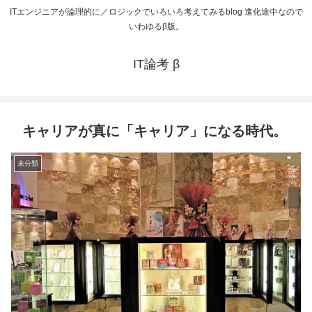
ITエンジニアが論理的に／ロジックでいろいろ考えてみるblog 進化途中なので
いわゆるβ版。
IT論考 β
キャリアが真に「キャリア」になる時代。
未分類