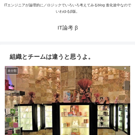
ITエンジニアが論理的に／ロジックでいろいろ考えてみるblog 進化途中なので
いわゆるβ版。
IT論考 β
組織とチームは違うと思うよ。
未分類