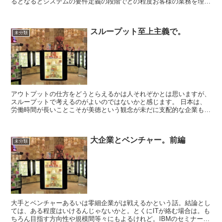
るとなるとシステムの要件定義の段階でどの程度お客様の業務を理解
しているかというは重要です。したがって、業務知識偏重に...
スループット至上主義で。
未分類
アウトプットの仕方をどうとらえるかは人それぞかとは思いますが、
スループットで考えるのがよいのではないかと感じます。 日本は、
労働時間が長いことこそが美徳という観念が未だに支配的な企業もあ
るようです。労働時間の長さがアウトプットの量の増大や...
大企業とベンチャー。前編
未分類
大手とベンチャーあるいは零細企業がは戦えるかという話。結論とし
ては、ある程度はいけるんじゃないかと。とくにITが絡む場合は。も
ちろん目指す方向性や規模間等々にもよるけれど。IBMのセミナーに