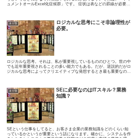
ュメントオールExcel化症候群」です。 症状は表などの罫線が必要な
ドキュメントにExcelを使い出すあ...
ロジカルな思考にこそ非論理性が
未分類
必要。
ロジカルな思考。それは、私が重要視しているもののひとつ。世の中
でも近年重要視されることの多い能力でもある。だが、逆説的だがロ
ジカルな思考によってクリエイティブな発想するとき最も重要なのは
非論理性である。ロジカルであるということは、ある前提を...
SEに必要なのはITスキル？業務
未分類
知識？
SEという仕事をしてると、お客さま企業の業務知識をどのくらい知
っているかというが重要という話になります。確かに、システムを作