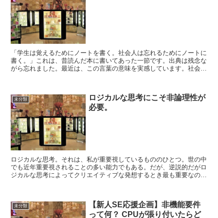
「学生は覚えるためにノートを書く。社会人は忘れるためにノートに
書く。」これは、昔読んだ本に書いてあった一節です。出典は残念な
がら忘れました。最近は、この言葉の意味を実感しています。社会人
になると、やるべき事を覚えきれなくなります。やるべき事...
ロジカルな思考にこそ非論理性が
未分類
必要。
ロジカルな思考。それは、私が重要視しているもののひとつ。世の中
でも近年重要視されることの多い能力でもある。だが、逆説的だがロ
ジカルな思考によってクリエイティブな発想するとき最も重要なのは
非論理性である。ロジカルであるということは、ある前提を...
【新人SE応援企画】非機能要件
未分類
って何？ CPUが張り付いたらど