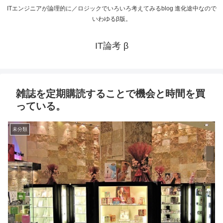
ITエンジニアが論理的に／ロジックでいろいろ考えてみるblog 進化途中なので
いわゆるβ版。
IT論考 β
雑誌を定期購読することで機会と時間を買
っている。
未分類