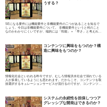
うする？
SEになる要件には機能要件と非機能要件の二つがあることを知るで
しょう。今日は非機能要件について。 非機能要件というと何のこと
なのかわかりにくいですが、端的には「性能」＝「早さ」と考えれば
大きくは外さないでしょう。もちろん実際はそれ以外の部...
コンテンツに興味をもつのか？構
未分類
造に興味をもつのか？
情報化社会といわれる昨今ですが、むしろ情報洪水社会で溺れている
人が多発しているようにも思われます。だからこそ、コンテンツを取
捨選択するキュレーションサービスが流行るのですが、コンテンツの
中身だけで追いかける以外にもやるべき事があるかもしれま...
システムの永続性を担保しつつア
未分類
グレッシブな開発はできるのか？