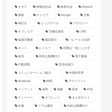
オタク
情報化社会
格差社会
Amazon
客観
キャリア
Google
主観
MECE
ビッグデータ
アナロジー
オフショア
労働生産性
LINE
知識労働者
裁定取引
パレートの法則
ネット
レジャー
百聞は一見にしかず
経済
外的な動機付け
電子書籍
行動習慣
言語化能力
コミュニケーション能力
外面的世界
facebook
時間
アウトプット
インプット
成果
抽象
具体
iPad
ストーリー
タブレット
まとめサイト
比喩
リアル書店
内的な動機付け