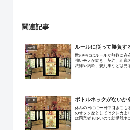
関連記事
ルールに従って勝負す
未分類
世の中にはルールが無数に存
強いモノが続き、契約、組織
法律や約款、規則集などは見る
ボトルネックがないか
未分類
休みの日にに一日中引きこも
のオタク歴としてはクレカよ
は同業者も多いので結構競争は