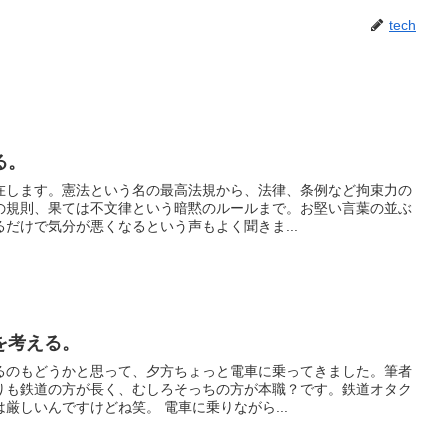
tech
る。
在します。憲法という名の最高法規から、法律、条例など拘束力の
の規則、果ては不文律という暗黙のルールまで。お堅い言葉の並ぶ
だけで気分が悪くなるという声もよく聞きま...
を考える。
るのもどうかと思って、夕方ちょっと電車に乗ってきました。筆者
りも鉄道の方が長く、むしろそっちの方が本職？です。鉄道オタク
厳しいんですけどね笑。 電車に乗りながら...