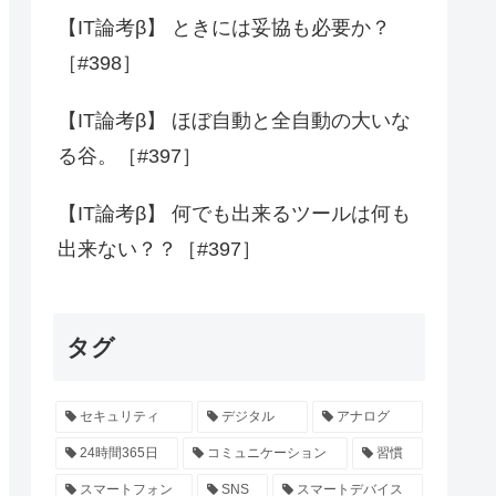
【IT論考β】 ときには妥協も必要か？
［#398］
【IT論考β】 ほぼ自動と全自動の大いな
る谷。［#397］
【IT論考β】 何でも出来るツールは何も
出来ない？？［#397］
タグ
セキュリティ
デジタル
アナログ
24時間365日
コミュニケーション
習慣
スマートフォン
SNS
スマートデバイス