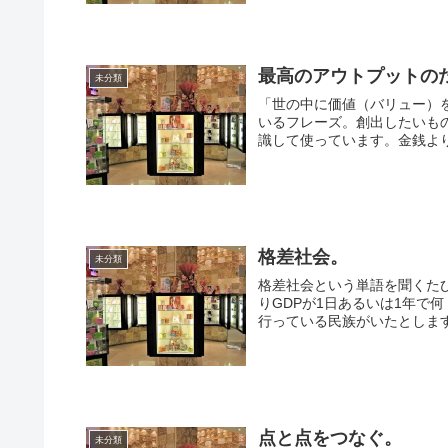
最高のアウトプットの
未分類
「世の中に価値（バリュー）
いるフレーズ。創出したいも
識して使っています。金銭より
格差社会。
未分類
格差社会という単語を聞くた
りGDPが1日あるいは1年で
行っている民族がいたとします
点と点をつなぐ。
未分類