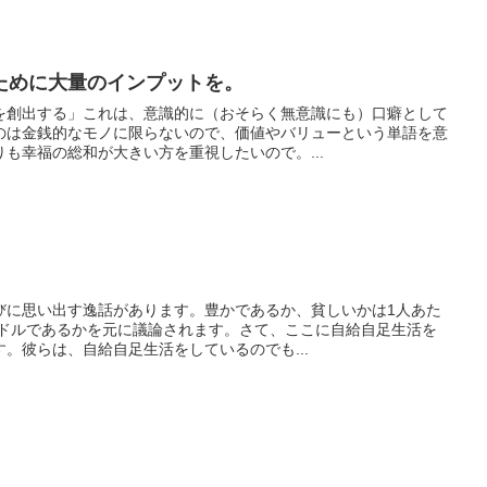
ために大量のインプットを。
を創出する」これは、意識的に（おそらく無意識にも）口癖として
のは金銭的なモノに限らないので、価値やバリューという単語を意
も幸福の総和が大きい方を重視したいので。...
びに思い出す逸話があります。豊かであるか、貧しいかは1人あた
何ドルであるかを元に議論されます。さて、ここに自給自足生活を
。彼らは、自給自足生活をしているのでも...