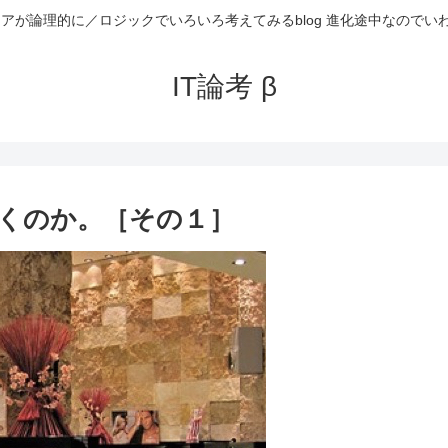
ニアが論理的に／ロジックでいろいろ考えてみるblog 進化途中なのでい
IT論考 β
くのか。［その１］