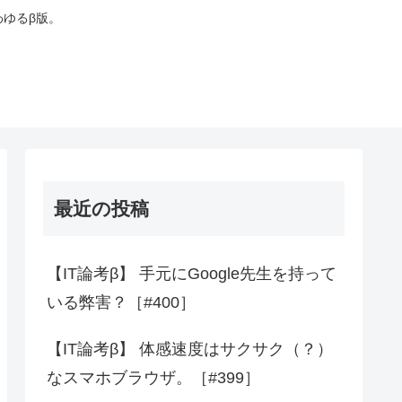
わゆるβ版。
最近の投稿
【IT論考β】 手元にGoogle先生を持って
いる弊害？［#400］
【IT論考β】 体感速度はサクサク（？）
なスマホブラウザ。［#399］