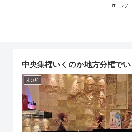
ITエンジ
中央集権いくのか地方分権でい
未分類