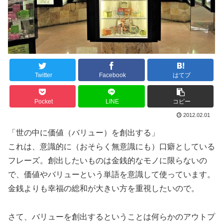
Twitter
Facebook
はてブ
Pocket
LINE
コピー
2012.02.01
「世の中に価値（バリュー）を創出する」
これは、意識的に（おそらく無意識にも）口癖としている
フレーズ。創出したいものは金銭的なモノに限らないの
で、価値やバリューという単語を意識して使っています。
金銭よりも幸福の総和が大きい方を重視したいので。
さて、バリューを創出するということは何らかのアウトプ