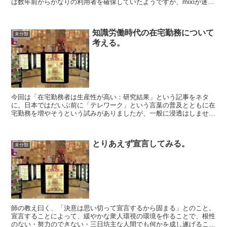
は数年前からかなりの利用者を確保していたようですが、mixiが迷走
を続ける中でfacebookが日...
知識労働時代の在宅勤務について
未分類
考える。
今回は「在宅勤務者は生産性が高い：研究結果」という記事をネタ
に。日本ではだいぶ前に「テレワーク」という言葉の普及とともに在
宅勤務を増やそうという試みがありましたが、一般に浸透はしません
でした。ここ最近はBCPの一環としての在宅勤務という側面...
とりあえず宣言してみる。
未分類
師の教え曰く、「決意は思い切って宣言するから固まる」とのこと。
宣言することによって、緩やかな衆人環視の環境を作ることで、根性
のない・努力のできない・三日坊主な人間でも何かを成し遂げること