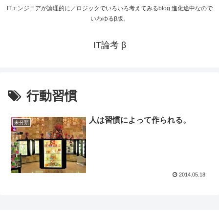
ITエンジニアが論理的に／ロジックでいろいろ考えてみるblog 進化途中なので
いわゆるβ版。
IT論考 β
行動習慣
人は習慣によって作られる。
未分類
2014.05.18