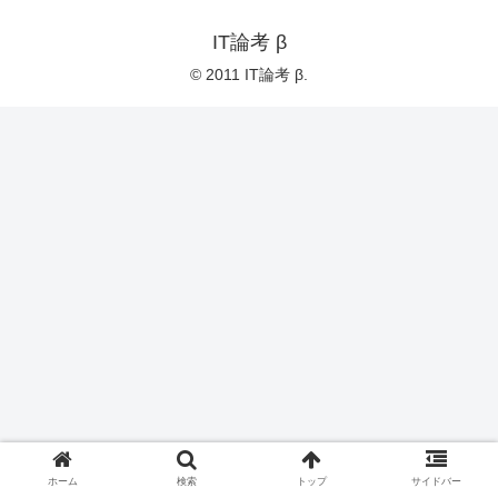
IT論考 β
© 2011 IT論考 β.
ホーム
検索
トップ
サイドバー