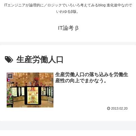
ITエンジニアが論理的に／ロジックでいろいろ考えてみるblog 進化途中なので
いわゆるβ版。
IT論考 β
生産労働人口
生産労働人口の落ち込みを労働生
IT
産性の向上でまかなう。
2013.02.20