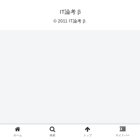
IT論考 β
© 2011 IT論考 β.
ホーム
検索
トップ
サイドバー