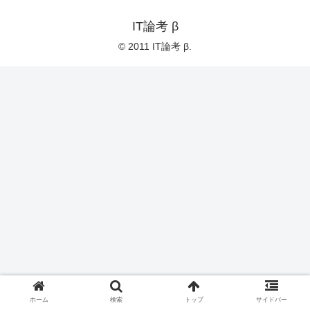
IT論考 β
© 2011 IT論考 β.
ホーム
検索
トップ
サイドバー