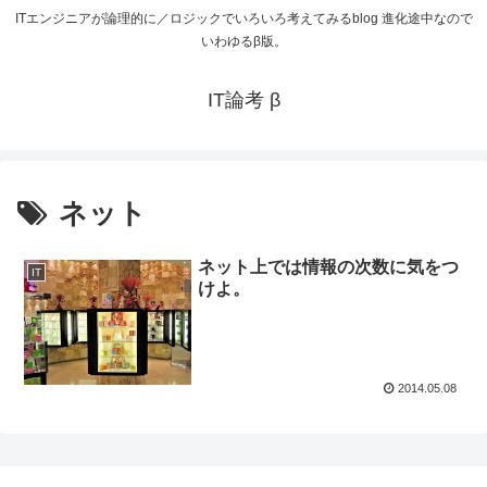
ITエンジニアが論理的に／ロジックでいろいろ考えてみるblog 進化途中なので
いわゆるβ版。
IT論考 β
ネット
ネット上では情報の次数に気をつ
IT
けよ。
2014.05.08